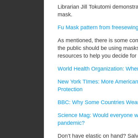
Librarian Jill Tokutomi demonst
mask.
Fu Mask pattern from freesewing
As mentioned, there is some conf
the public should be using masks
resources to help you decide for 
World Health Organization: Whe
New York TImes:
More American
Protection
BBC: Why Some Countries Wear
Science Mag: Would everyone we
pandemic?
Don’t have elastic on hand? Salv