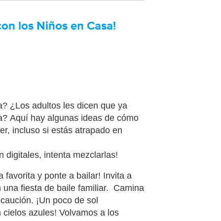
con los Niños en Casa!
a?
¿Los adultos les dicen que ya
ta?
Aquí hay algunas ideas de cómo
r, incluso si estás atrapado en
n
digitales
,
intenta
mezclarlas
!
 favorita y
ponte a
baila
r
!
Invita a
 una fiesta de baile familiar.
Camina
ecaución
.
¡Un poco de sol
 cielos azules!
Volvamos a los