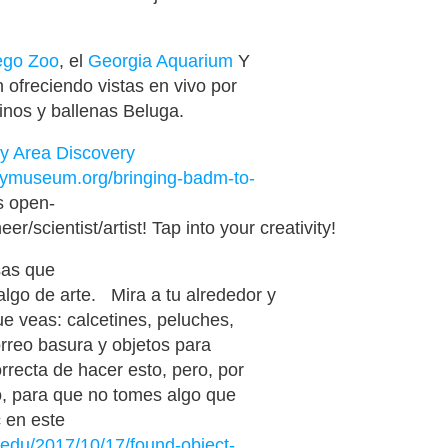
ego Zoo
,
el
Georgia Aquarium
Y
n
ofreciendo vistas
en
vivo por
inos
y
ballenas
Beluga
.
y Area Discovery
rymuseum.org/bringing-badm-to-
’s open-
/scientist/artist! Tap into your creativity!
sas
que
algo de
arte
.
Mira a tu alrededor y
ue veas: calcetines, peluches,
rreo basura
y
objetos
para
recta de hacer esto, pero, por
ro, para que no tomes algo que
c
en
este
n.edu/2017/10/17/found-object-