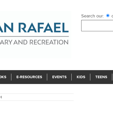
Search our:
c
OKS
E-RESOURCES
EVENTS
KIDS
TEENS
H