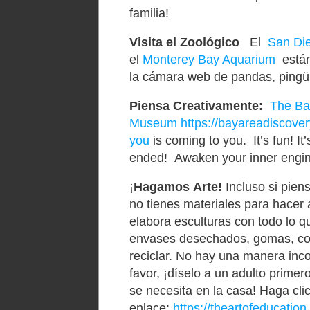
familia!
Visita
el
Zoológico
El
San Di
el
Monterey Bay Aquarium
está
la
cámara
web de pandas,
pingü
Piensa
Creativamente
:
The Ba
Museum
https://bayareadiscove
you
is coming to you. It’s fun! It
ended! Awaken your inner engineer
¡
Hagamos
Arte
!
Incluso
si
pien
no
tienes
materia
les
para
hacer
elabora esculturas con todo lo q
envases desechados, gomas, co
reciclar
.
No hay una manera incor
favor, ¡díselo a un adulto prime
se
necesita
en la casa
!
Haga
cli
enlace:
https://theartofeducatio