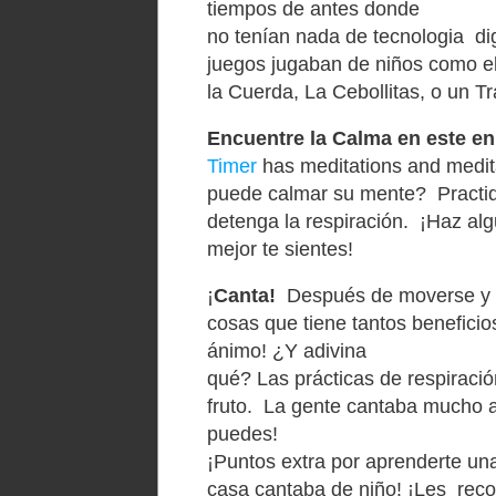
tiempos de antes donde
no
tenían
nada
de
tecnologia
dig
juegos jugaban de
niños
como
e
la
C
uerda
,
La Cebollitas,
o
un
T
r
Encuentre
la
Calm
a
en este en
Timer
has
meditations
and
medit
puede calmar su mente
? P
racti
detenga la
respiración
.
¡Haz alg
mejor te sientes!
¡
Canta
!
Después de moverse y m
cosas que tiene tantos beneficio
ánimo!
¿Y adivina
qué?
Las
prácticas
de
respiració
fruto.
La gente cantaba mucho an
puedes!
¡Puntos extra por aprender
te
un
casa
cantab
a
de
niño! ¡
Les
rec