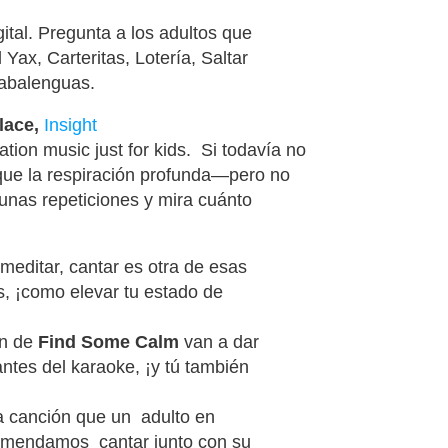
ital
.
Pregunta a los adultos que
l
Yax, Carteritas,
Lotería
,
S
altar
abalenguas
.
lace,
Insight
ation
music
just
for
kids
.
S
i
todavía
no
que la
respiración
profunda
—
pero no
unas repeticiones y mira cuánto
editar, cantar es otra de esas
s, ¡como elevar tu estado de
n
de
Find
Some
Calm
van a dar
tes del karaoke, ¡y tú también
a canción
que un
adulto en
om
endamos
cantar junto con su