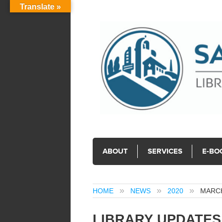
Translate »
ABOUT
SERVICES
E-BO
HOME
NEWS
2020
MARC
LIBRARY UPDATES