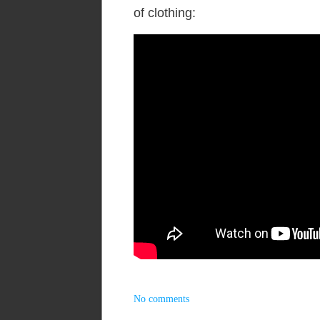
of clothing:
No comments