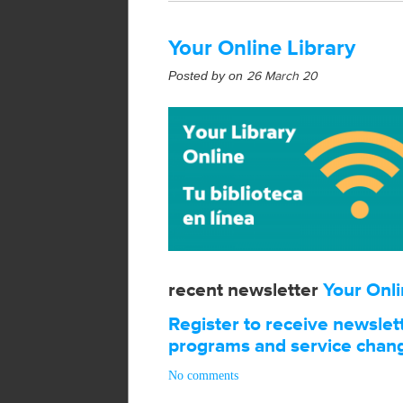
Your Online Library
Posted by on
26 March 20
recent newsletter
Your Onli
Register to receive newsle
programs and service chan
No comments