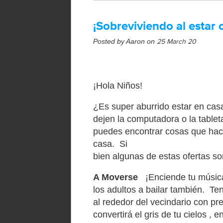
¡Sobreviviendo al estar 
Posted by Aaron on
25 March 20
¡
H
ola Niños
!
¿
Es super
aburrido
estar
en
cas
dejen la computadora o la table
puedes encontrar cosas que hace
casa
.
Si
bien
algunas
de
estas
ofertas
so
A Moverse
¡Enciende tu música
los adultos a bailar
también
.
Ten
al rededor del vecindario con
pr
convertirá
el gris
de tu cielos
,
en